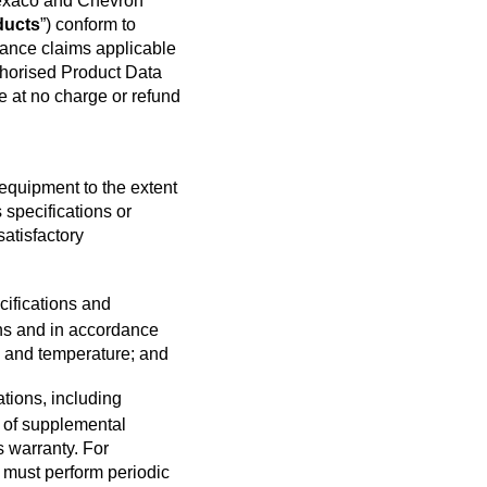
 Texaco and Chevron
ducts
”) conform to
mance claims applicable
Sintetička ulja su talas
uthorised Product Data
budućnosti u pogledu
Zatvori
putničkih...
ce at no charge or refund
Trendovi u pogledu
Zatvori
motornih ulja za
 equipment to the extent
putničke...
 specifications or
satisfactory
ifications and
Zatvori
ns and in accordance
d, and temperature; and
ions, including
 of supplemental
 warranty. For
Zatvori
must perform periodic