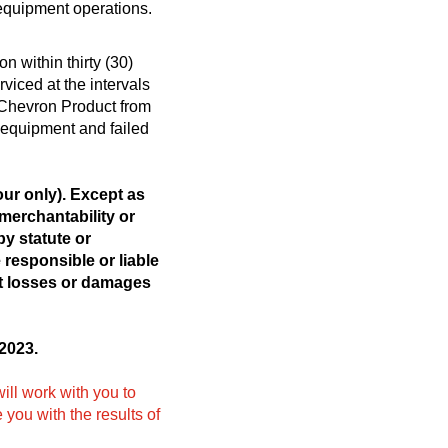
 equipment operations.
n within thirty (30)
iced at the intervals
 Chevron Product from
e equipment and failed
ur only). Except as
 merchantability or
by statute or
 responsible or liable
ect losses or damages
2023.
ll work with you to
e you with the results of