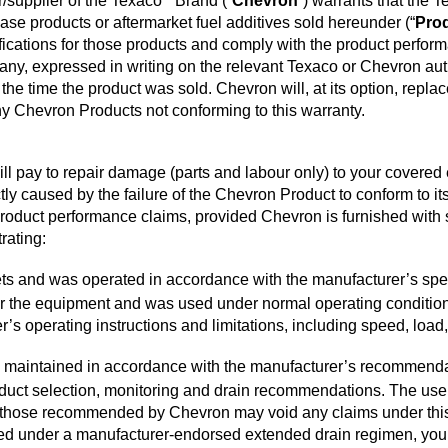
r/supplier of the Texaco
Brand (“
Chevron
”) warrants that the
ease products or aftermarket fuel additives sold hereunder (“
Pro
VARTECH
fications for those products and comply with the product perfor
f any, expressed in writing on the relevant Texaco or Chevron a
Texaco VARTECH
the time the product was sold. Chevron will, at its option, repla
Razumevanje laka
ny Chevron Products not conforming to this warranty.
Lak u kompresorima
ill pay to repair damage (parts and labour only) to your covered
Lak u turbinama
tly caused by the failure of the Chevron Product to conform to its
 product performance claims, provided Chevron is furnished with 
rating:
s and was operated in accordance with the manufacturer’s spec
 the equipment and was used under normal operating conditio
r’s operating instructions and limitations, including speed, loa
maintained in accordance with the manufacturer’s recommendat
duct selection, monitoring and drain recommendations. The use
n those recommended by Chevron may void any claims under this
d under a manufacturer-endorsed extended drain regimen, you 