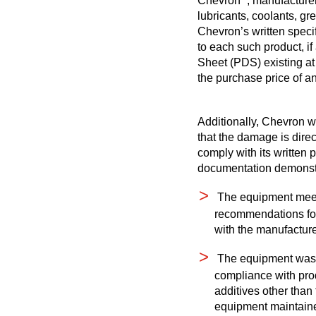
Texaco Delo 600 ADF
Chevron
, manufacture
Proizvodnja električne energije
lubricants, coolants, gr
Vozila sa dizel motorima za teške 
Chevron’s written speci
Rečna brodogradnja
Havoline
uslove rada + oprema
to each such product, i
Nafta i gas
Sheet (PDS) existing at 
Zašto Havoline
the purchase price of a
Industrijski
Havoline nasleđe
Ostalo
Često postavljana pitanja o Havoline
Additionally, Chevron w
proizvodima
that the damage is direc
Specijalista
comply with its written
documentation demonst
Texaco
The equipment meet
Texaco PitPack
recommendations for
Texaco EGX Antifreeze/Coolants
with the manufacture
The equipment was 
compliance with pro
additives other tha
equipment maintaine