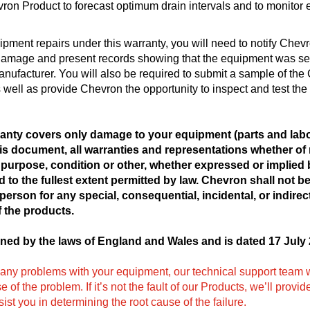
vron Product to forecast optimum drain intervals and to monitor
pment repairs under this warranty, you will need to notify Chevro
damage and present records showing that the equipment was serv
ufacturer. You will also be required to submit a sample of the
s well as provide Chevron the opportunity to inspect and test th
rranty covers only damage to your equipment (parts and labo
his document, all warranties and representations whether of
ar purpose, condition or other, whether expressed or implied 
 to the fullest extent permitted by law. Chevron shall not be
 person for any special, consequential, incidental, or indir
f the products.
rned by the laws of England and Wales and is dated 17 July 
ny problems with your equipment, our technical support team wi
of the problem. If it’s not the fault of our Products, we’ll provid
sist you in determining the root cause of the failure.