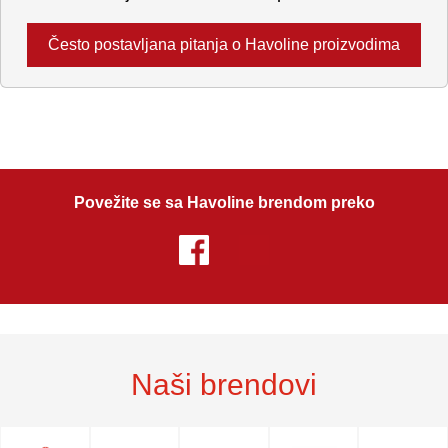
Često postavljana pitanja o Havoline proizvodima
Povežite se sa Havoline brendom preko
Naši brendovi