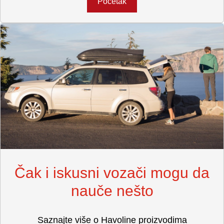
Početak
Čak i iskusni vozači mogu da
nauče nešto
Saznajte više o Havoline proizvodima