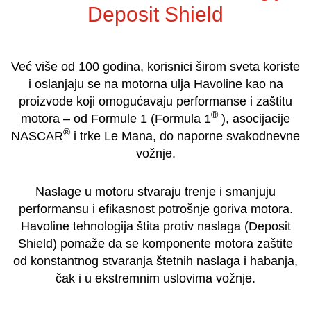
Deposit Shield
Već više od 100 godina, korisnici širom sveta koriste
i oslanjaju se na motorna ulja Havoline kao na
proizvode koji omogućavaju performanse i zaštitu
®
motora – od Formule 1 (Formula 1
), asocijacije
®
NASCAR
i trke Le Mana, do naporne svakodnevne
vožnje.
Naslage u motoru stvaraju trenje i smanjuju
performansu i efikasnost potrošnje goriva motora.
Havoline tehnologija štita protiv naslaga (Deposit
Shield) pomaže da se komponente motora zaštite
od konstantnog stvaranja štetnih naslaga i habanja,
čak i u ekstremnim uslovima vožnje.