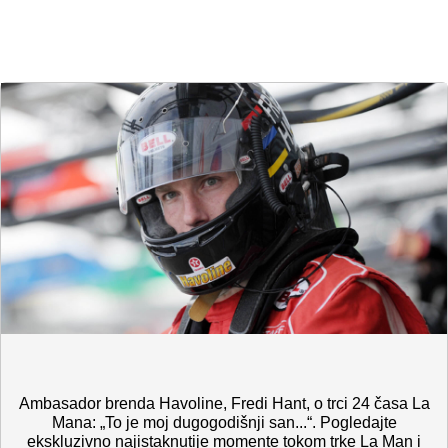
Ambasador brenda Havoline, Fredi Hant, o trci 24 časa La
Mana: „To je moj dugogodišnji san...“. Pogledajte
ekskluzivno najistaknutije momente tokom trke La Man i