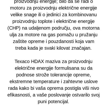
proizvodnju energije; bilo da se radi o
motoru za proizvodnju električne energije
velike snage ili o jedinici za kombinovanu
proizvodnju toplote i električne energije
(CHP) na udaljenom području, ova motorna
ulja za motore na gas pomažu u pružanju
zaštite opreme i pouzdanosti koja vam
treba kada je svaki kilovat značajan.
Texaco HDAX maziva za proizvodnju
električne energije formulisana su da
podnose strože tolerancije opreme,
ekstremne temperature i zahtevne uslove
rada kako bi vaša oprema postigla viši nivo
efikasnosti, a vaše poslovanje ostvarilo svoj
puni potencijal.