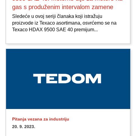
gas s produženim intervalom zamene
Sledeće u ovoj seriji članaka koji istražuju
proizvode iz Texaco asortimana, osvrćemo se na
Texaco HDAX 9500 SAE 40 premijum...
Pitanja vezana za industriju
20. 9. 2023.