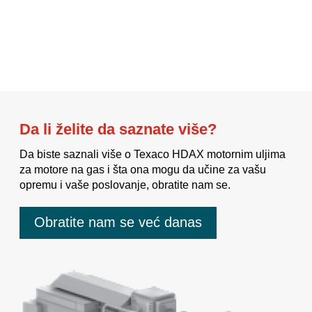
Da li želite da saznate više?
Da biste saznali više o Texaco HDAX motornim uljima
za motore na gas i šta ona mogu da učine za vašu
opremu i vaše poslovanje, obratite nam se.
Obratite nam se već danas