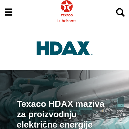
Texaco HDAX maziva
za proizvodnju
električne energije