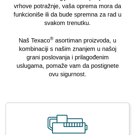
vrhove potražnje, vaša oprema mora da
funkcioniše ili da bude spremna za rad u
svakom trenutku.
®
Naš Texaco
asortiman proizvoda, u
kombinaciji s našim znanjem u našoj
grani poslovanja i prilagođenim
uslugama, pomaže vam da postignete
ovu sigurnost.