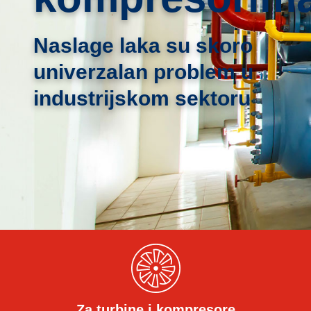
Naslage laka su skoro
univerzalan problem u
industrijskom sektoru
Za turbine i kompresore