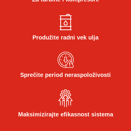
Produžite radni vek ulja
Sprečite period neraspoloživosti
Maksimizirajte efikasnost sistema