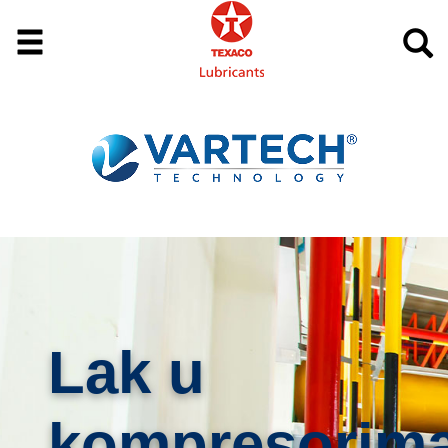
Lak u
kompresorim