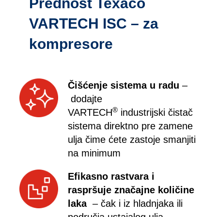
Prednost Texaco
VARTECH ISC – za
kompresore
Čišćenje sistema u radu
–
dodajte
®
VARTECH
industrijski čistač
sistema direktno pre zamene
ulja čime ćete zastoje smanjiti
na minimum
Efikasno rastvara i
raspršuje značajne količine
laka
– čak i iz hladnjaka ili