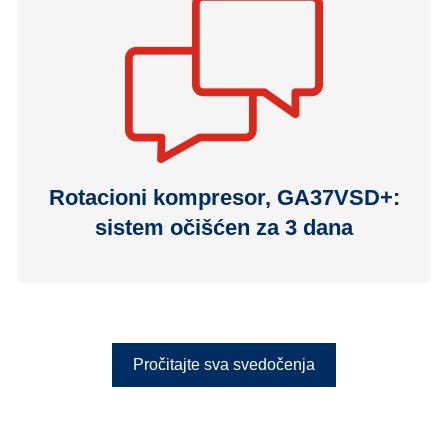
Rotacioni kompresor, GA37VSD+:
sistem očišćen za 3 dana
Pročitajte sva svedočenja