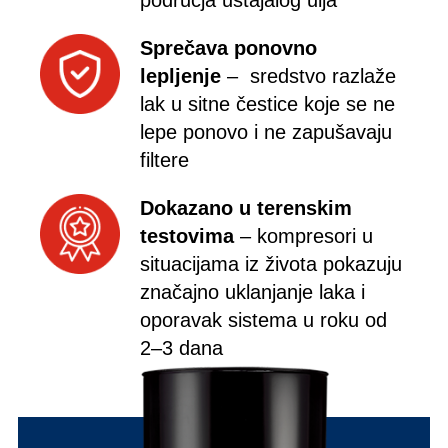
područja ustajalog ulja
Sprečava ponovno
lepljenje
– sredstvo razlaže
lak u sitne čestice koje se ne
lepe ponovo i ne zapušavaju
filtere
Dokazano u terenskim
testovima
– kompresori u
situacijama iz života pokazuju
značajno uklanjanje laka i
oporavak sistema u roku od
2–3 dana