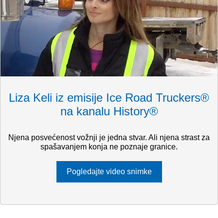
Liza Keli iz emisije Ice Road Truckers®
na kanalu History®
Njena posvećenost vožnji je jedna stvar. Ali njena strast za
spašavanjem konja ne poznaje granice.
Pogledajte video snimke