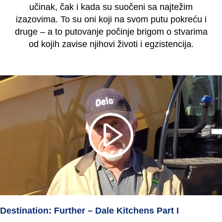
učinak, čak i kada su suočeni sa najtežim
izazovima. To su oni koji na svom putu pokreću i
druge – a to putovanje počinje brigom o stvarima
od kojih zavise njihovi životi i egzistencija.
Destination: Further – Dale Kitchens Part I