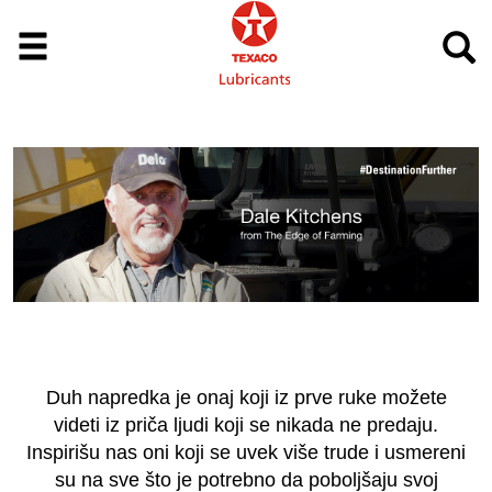
Duh napredka je onaj koji iz prve ruke možete
videti iz priča ljudi koji se nikada ne predaju.
Inspirišu nas oni koji se uvek više trude i usmereni
su na sve što je potrebno da poboljšaju svoj