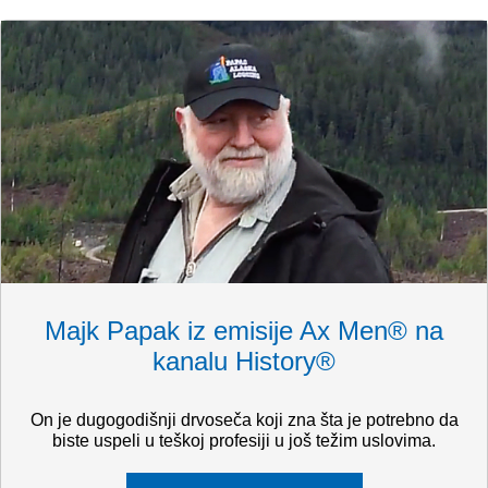
Majk Papak iz emisije Ax Men® na
kanalu History®
On je dugogodišnji drvoseča koji zna šta je potrebno da
biste uspeli u teškoj profesiji u još težim uslovima.